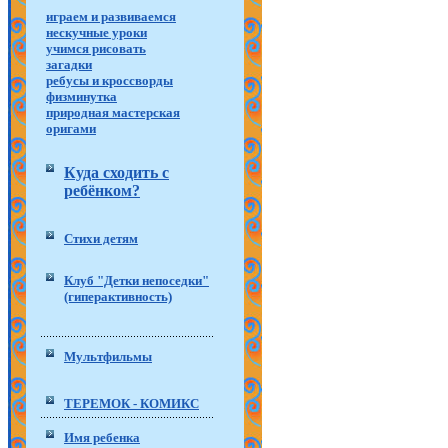
играем и развиваемся
нескучные уроки
учимся рисовать
загадки
ребусы и кроссворды
физминутка
природная мастерская
оригами
Куда сходить с
ребёнком?
Стихи детям
Клуб "Детки непоседки"
(гиперактивность)
Мультфильмы
ТЕРЕМОК - КОМИКС
Имя ребенка