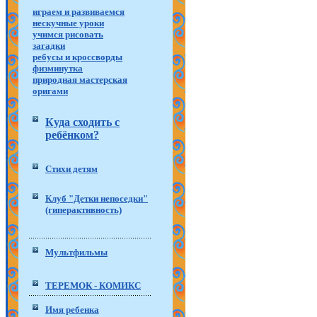
играем и развиваемся
нескучные уроки
учимся рисовать
загадки
ребусы и кроссворды
физминутка
природная мастерская
оригами
Куда сходить с
ребёнком?
Стихи детям
Клуб "Детки непоседки"
(гиперактивность)
Мультфильмы
ТЕРЕМОК - КОМИКС
Имя ребенка