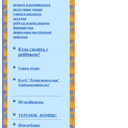
играем и развиваемся
нескучные уроки
учимся рисовать
загадки
ребусы и кроссворды
физминутка
природная мастерская
оригами
Куда сходить с
ребёнком?
Стихи детям
Клуб "Детки непоседки"
(гиперактивность)
Мультфильмы
ТЕРЕМОК - КОМИКС
Имя ребенка