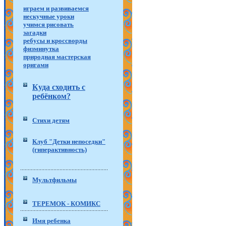
играем и развиваемся
нескучные уроки
учимся рисовать
загадки
ребусы и кроссворды
физминутка
природная мастерская
оригами
Куда сходить с
ребёнком?
Стихи детям
Клуб "Детки непоседки"
(гиперактивность)
Мультфильмы
ТЕРЕМОК - КОМИКС
Имя ребенка