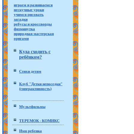
играем и развиваемся
нескучные уроки
учимся рисовать
загадки
ребусы и кроссворды
физминутка
природная мастерская
оригами
Куда сходить с
ребёнком?
Стихи детям
Клуб "Детки непоседки"
(гиперактивность)
Мультфильмы
ТЕРЕМОК - КОМИКС
Имя ребенка