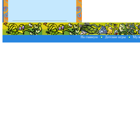
На главную
Детские игры
Мул