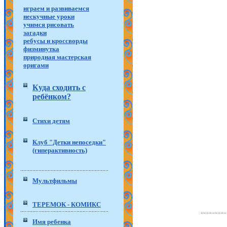
играем и развиваемся
нескучные уроки
учимся рисовать
загадки
ребусы и кроссворды
физминутка
природная мастерская
оригами
Куда сходить с
ребёнком?
Стихи детям
Клуб "Детки непоседки"
(гиперактивность)
Мультфильмы
ТЕРЕМОК - КОМИКС
Имя ребенка