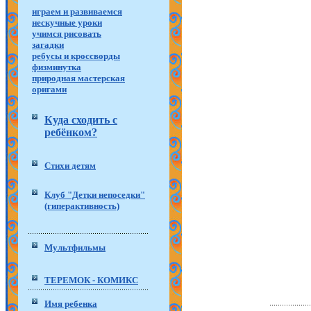
играем и развиваемся
нескучные уроки
учимся рисовать
загадки
ребусы и кроссворды
физминутка
природная мастерская
оригами
Куда сходить с
ребёнком?
Стихи детям
Клуб "Детки непоседки"
(гиперактивность)
Мультфильмы
ТЕРЕМОК - КОМИКС
Имя ребенка