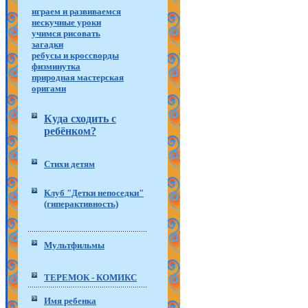
играем и развиваемся
нескучные уроки
учимся рисовать
загадки
ребусы и кроссворды
физминутка
природная мастерская
оригами
Куда сходить с
ребёнком?
Стихи детям
Клуб "Детки непоседки"
(гиперактивность)
Мультфильмы
ТЕРЕМОК - КОМИКС
Имя ребенка