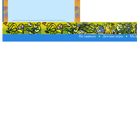
На главную
Детские игры
Мул