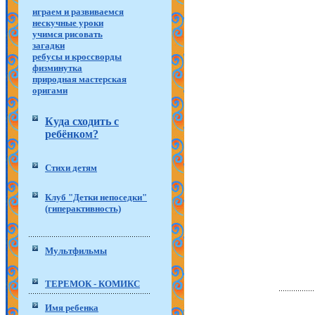
играем и развиваемся
нескучные уроки
учимся рисовать
загадки
ребусы и кроссворды
физминутка
природная мастерская
оригами
Куда сходить с
ребёнком?
Стихи детям
Клуб "Детки непоседки"
(гиперактивность)
Мультфильмы
ТЕРЕМОК - КОМИКС
Имя ребенка