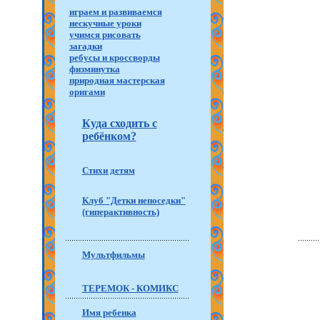
играем и развиваемся
нескучные уроки
учимся рисовать
загадки
ребусы и кроссворды
физминутка
природная мастерская
оригами
Куда сходить с
ребёнком?
Стихи детям
Клуб "Детки непоседки"
(гиперактивность)
Мультфильмы
ТЕРЕМОК - КОМИКС
Имя ребенка