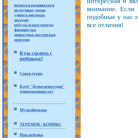
интересная и яв
играем и развиваемся
внимание. Если 
нескучные уроки
учимся рисовать
подобные у нас 
загадки
все отличия!
ребусы и кроссворды
физминутка
природная мастерская
оригами
Куда сходить с
ребёнком?
Стихи детям
Клуб "Детки непоседки"
(гиперактивность)
Мультфильмы
ТЕРЕМОК - КОМИКС
Имя ребенка