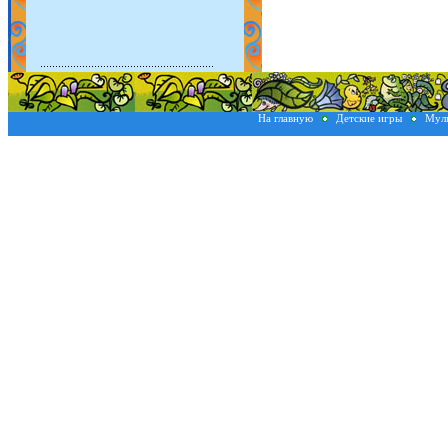
На главную
Детские игры
Мул