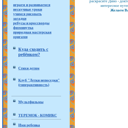
раскрасите Дино - докт
играем и развиваемся
интересное путеш
нескучные уроки
Желаем Ва
учимся рисовать
загадки
ребусы и кроссворды
физминутка
природная мастерская
оригами
Куда сходить с
ребёнком?
Стихи детям
Клуб "Детки непоседки"
(гиперактивность)
Мультфильмы
ТЕРЕМОК - КОМИКС
Имя ребенка