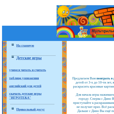
На главную
Детские игры
учимся читать и считать
таблица умножения
Предлагаем Вам
поиграть 
детей от 3-х до 10-ти лет
английский для детей
раскрасить красивые картин
скачать детские игры
Для начала игры нажимаем
"ИГРОТЕКА"
городу. Сперва с Дино 
приступайте к раскрашивани
не получит приз. Всё рас
Прикольный досуг
Дальше с Дино Вы ещё поб