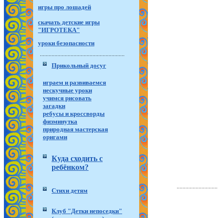
игры про лошадей
скачать детские игры
"ИГРОТЕКА"
уроки безопасности
Прикольный досуг
играем и развиваемся
нескучные уроки
учимся рисовать
загадки
ребусы и кроссворды
физминутка
природная мастерская
оригами
Куда сходить с
ребёнком?
Стихи детям
Клуб "Детки непоседки"