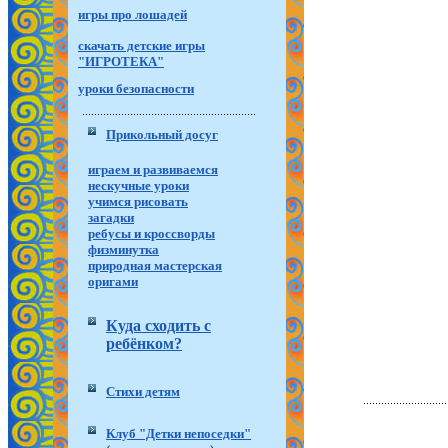
игры про лошадей
скачать детские игры
"ИГРОТЕКА"
уроки безопасности
Прикольный досуг
играем и развиваемся
нескучные уроки
учимся рисовать
загадки
ребусы и кроссворды
физминутка
природная мастерская
оригами
Куда сходить с
ребёнком?
Стихи детям
Клуб "Детки непоседки"