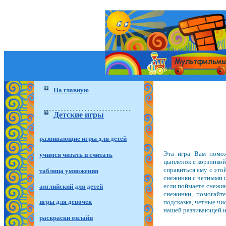
На главную
Детские игры
развивающие игры для детей
Эта игра Вам помож
учимся читать и считать
цыпленок с корзинкой
справиться ему с это
таблица умножения
снежинки с четными ц
если поймаете снежин
английский для детей
снежинки, помогайт
игры для девочек
подсказка, четные чи
нашей развивающей и
раскраски онлайн