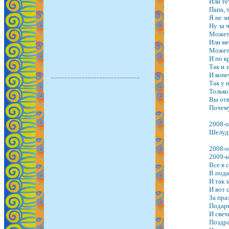
Или тё
Папа, 
Я не з
Ну за 
Может 
Или ме
Может 
И по к
Так и 
И коне
Так у 
Только
Вы отв
Почему
2008-о
Шелуд
2008-о
2009-ы
Все в с
В под
И так 
И вот 
За пра
Подарк
И свеч
Поздра