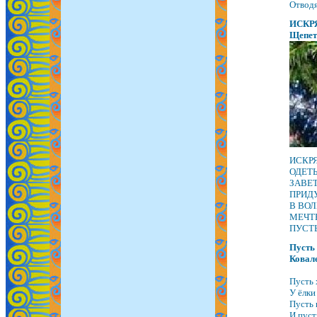
Отводя
ИСКР
Щепет
ИСКР
ОДЕТЫ
ЗАВЕ
ПРИДУ
В ВОЛ
МЕЧТ
ПУСТЬ
Пусть
Ковал
Пусть 
У ёлки
Пусть 
И пусть