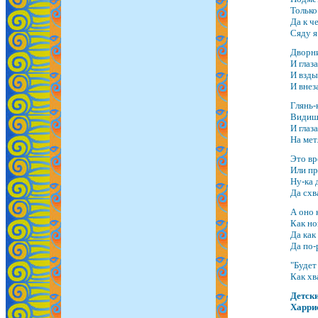
Только
Да к ч
Сяду я
Дворни
И глаз
И вздых
И внез
Глянь-
Видишь
И глаз
На мет
Это вр
Или пр
Ну-ка 
Да схва
А оно 
Как но
Да как
Да по-
"Будет
Как хв
Детски
Харри