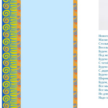
Нового
Маски 
Стольк
Веселы
Будем 
Под мо
Будем 
С тете
Будем 
С дядю
Будем 
Шарики
Будем,
Все мы
Все мы
Но для
Надо х