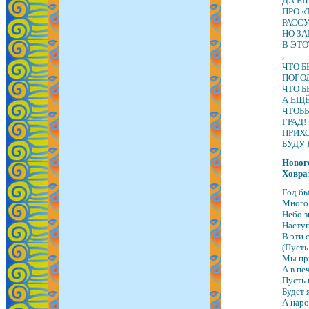
ДА ЕЩ
ПРО 
РАСС
НО ЗА
В ЭТО
,
ЧТО Б
ПОГОД
ЧТО Б
А ЕЩЁ
ЧТОБ
ГРАД!
ПРИХО
БУДУ 
Новог
Ховра
Год бы
Много 
Небо з
Наступ
В эти 
(Пусть
Мы при
А в пе
Пусть 
Будет 
А наро