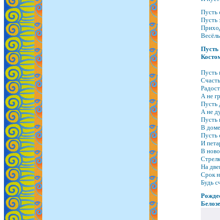
Пусть 
Пусть 
Приход
Весёл
Пусть
Косто
Пусть 
Счасть
Радост
А не г
Пусть 
А не д
Пусть 
В доме
Пусть 
И пета
В ново
Стрелк
На две
Срок н
Будь с
Рождес
Белоз