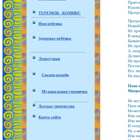
Пригот
И разв
Праздн
ТЕРЕМОК - КОМИКС
Праздн
Имя ребенка
Новый 
Их пра
В кажд
Здоровье ребёнка
Бывают
Их пра
А, нап
Должны
Лопотушки
На пра
Потом 
Все лю
Сказки онлайн
На них
Папа м
Митро
Музыкальная страничка
Не мог
Папа м
Детское творчество
Может 
Или он
Карта сайта
Или мо
И тепе
Ну а м
Или хв