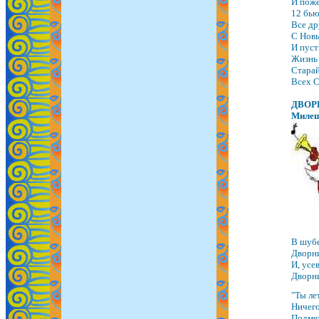
И поже
12 бью
Все др
С Новы
И пуст
Жизнь 
Старай
Всех С
ДВОР
Милеш
В шубе
Дворни
И, усе
Дворни
"Ты ле
Ничего
Подмет