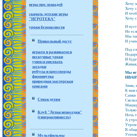
Хочу з
игры про лошадей
Хочу с
И чтоб
скачать детские игры
Хочу с
"ИГРОТЕКА"
И пуст
уроки безопасности
Но есл
Мы так
Прикольный досуг
И учим
Под ел
играем и развиваемся
Подарки
нескучные уроки
И буде
учимся рисовать
Живая,
загадки
ребусы и кроссворды
Мы игр
физминутка
ИВАН
природная мастерская
Зима, 
оригами
К нам 
Санки 
Стихи детям
Скольз
Мишку 
Только
Клуб "Детки непоседки"
Ночь т
(гиперактивность)
А утро
Утром 
В обще
Утепли
Мультфильмы