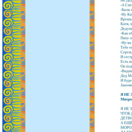
Но Дед
-А Сне
-Была 
-Ну Ка
Врешь 
Катя, 
Дедушк
-Как о
Папу о
-Ну-ка
Тебе е
Сереж,
И сест
Есть н
Он под
-Видиш
Дед Мо
И будет
Запомн
Я НЕ
Митро
Я НЕ 
ЧТОБ 
ДЕТВО
А ЕЩЁ
МОРОЗ