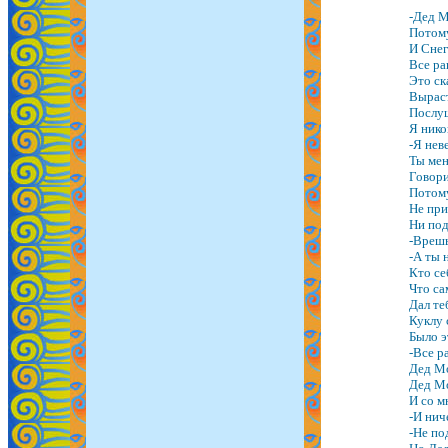
-Дед М
Потому
И Снег
Все ра
Это ск
Выраст
Послуш
Я нико
-Я нев
Ты мен
Говори
Потому
Не при
Ни под
-Врешь
-А ты 
Кто се
Что с
Дал те
Куклу 
Было э
-Все р
Дед Мо
Дед Мо
И со м
-И нич
-Не по