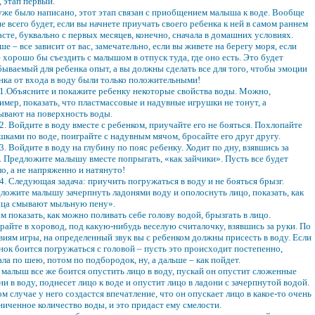
, этап первый.
уже было написано, этот этап связан с приобщением малыша к воде. Вообще
е всего будет, если вы начнете приучать своего ребенка к ней в самом раннем
асте, буквально с первых месяцев, конечно, сначала в домашних условиях.
ше – все зависит от вас, замечательно, если вы живете на берегу моря, если
– хорошо бы съездить с малышом в отпуск туда, где оно есть. Это будет
бываемый для ребенка опыт, а вы должны сделать все для того, чтобы эмоции
нка от входа в воду были только положительными!
1.Объясните и покажите ребенку некоторые свойства воды. Можно,
имер, показать, что пластмассовые и надувные игрушки не тонут, а
ывают на поверхность воды.
2. Войдите в воду вместе с ребенком, приучайте его не бояться. Похлопайте
шками по воде, поиграйте с надувным мячом, бросайте его друг другу.
3. Войдите в воду на глубину по пояс ребенку. Ходит по дну, взявшись за
. Предложите малышу вместе попрыгать, «как зайчики». Пусть все будет
ло, а не напряженно и натянуто!
4. Следующая задача: приучить погружаться в воду и не бояться брызг.
ложите малышу зачерпнуть ладонями воду и ополоснуть лицо, показать, как
ица смывают мыльную пену».
м показать, как можно поливать себе голову водой, брызгать в лицо.
райте в хоровод, под какую-нибудь веселую считалочку, взявшись за руки. По
виям игры, на определенный звук вы с ребенком должны присесть в воду. Если
нок боится погружаться с головой – пусть это происходит постепенно,
ала по шею, потом по подбородок, ну, а дальше – как пойдет.
 малыш все же боится опустить лицо в воду, пускай он опустит сложенные
ни в воду, поднесет лицо к воде и опустит лицо в ладони с зачерпнутой водой.
ом случае у него создастся впечатление, что он опускает лицо в какое-то очень
ниченное количество воды, и это придаст ему смелости.