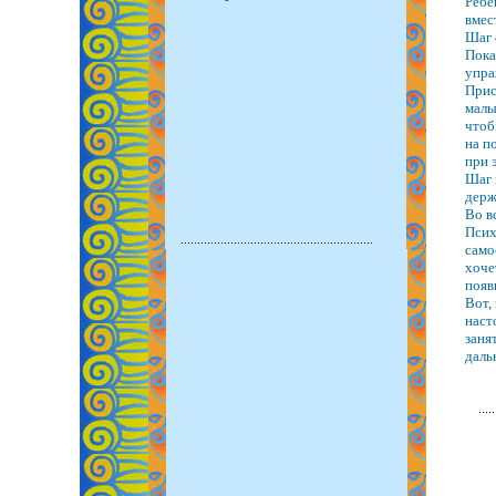
Ребе
вмес
Шаг 
Пока
упра
Прис
малы
чтоб
на п
при 
Шаг 
держ
Во в
Псих
само
хоче
появ
Вот,
наст
заня
даль