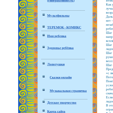
(гиперактивность)
Итак
Как 
лучш
возр
Мультфильмы
Даль
нет 
неза
ТЕРЕМОК - КОМИКС
ребе
Шаг 
Имя ребенка
напр
вспл
Шаг 
Здоровье ребёнка
ладо
Шаг 
руки
весе
Лопотушки
Шаг 
Пред
«с л
Пото
Сказки онлайн
Поиг
усло
ребе
Музыкальная страничка
снач
Если
ладо
Детское творчество
В эт
огра
Карта сайта