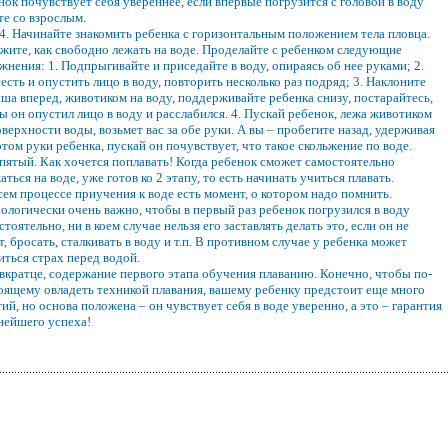
нок почувствует себя увереннее, если впервые погрузится с головой в воду
те со взрослым.
4. Начинайте знакомить ребенка с горизонтальным положением тела пловца.
жите, как свободно лежать на воде. Проделайте с ребенком следующие
жнения: 1. Подпрыгивайте и приседайте в воду, опираясь об нее руками; 2.
есть и опустить лицо в воду, повторить несколько раз подряд; 3. Наклоните
ша вперед, животиком на воду, поддерживайте ребенка снизу, постарайтесь,
ы он опустил лицо в воду и расслабился. 4. Пускай ребенок, лежа животиком
оверхности воды, возьмет вас за обе руки. А вы – пробегите назад, удерживая
этом руки ребенка, пускай он почувствует, что такое скольжение по воде.
пятый. Как хочется поплавать! Когда ребенок сможет самостоятельно
аться на воде, уже готов ко 2 этапу, то есть начинать учиться плавать.
сем процессе приучения к воде есть момент, о котором надо помнить.
ологически очень важно, чтобы в первый раз ребенок погрузился в воду
стоятельно, ни в коем случае нельзя его заставлять делать это, если он не
т, бросать, сталкивать в воду и т.п. В противном случае у ребенка может
иться страх перед водой.
 вкратце, содержание первого этапа обучения плаванию. Конечно, чтобы по-
оящему овладеть техникой плавания, вашему ребенку предстоит еще много
тий, но основа положена – он чувствует себя в воде уверенно, а это – гарантия
нейшего успеха!