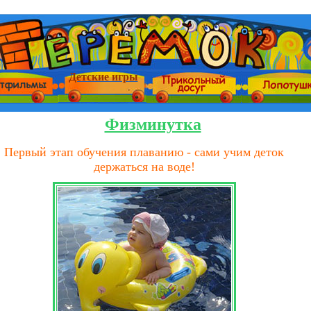
Детские игры
Физминутка
Первый этап обучения плаванию - сами учим деток
держаться на воде!