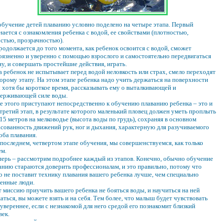
обучение детей плаванию условно поделено на четыре этапа. Первый
нается с ознакомления ребенка с водой, ее свойствами (плотностью,
остью, прозрачностью).
родолжается до того момента, как ребенок освоится с водой, сможет
оязненно и уверенно с помощью взрослого и самостоятельно передвигаться
ну, и совершать простейшие действия, играть.
а ребенок не испытывает перед водой неловкость или страх, смело переходят
торому этапу. На этом этапе ребенка надо учить держаться на поверхности
 хотя бы короткое время, рассказывать ему о выталкивающей и
ерживающей силе воды.
е этого приступают непосредственно к обучению плаванию ребенка – это и
 третий этап, в результате которого маленький пловец должен уметь проплыть
 15 метров на мелководье (высота воды по грудь), сохраняя в основном
асованность движений рук, ног и дыхания, характерную для разучиваемого
оба плавания.
 последнем, четвертом этапе обучения, мы совершенствуемся, как только
м.
перь – рассмотрим подробнее каждый из этапов. Конечно, обычно обучение
анию стараются доверить профессионалам, и это правильно, потому что
о не поставит технику плавания вашего ребенка лучше, чем специально
енные люди.
т миссию приучить вашего ребенка не бояться воды, и научиться на ней
аться, вы можете взять и на себя. Тем более, что малыш будет чувствовать
 увереннее, если с незнакомой для него средой его познакомит близкий
век.