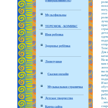
(гиперактивность)
роли
похо
ногу
этот
Мультфильмы
роли
лучш
прис
ТЕРЕМОК - КОМИКС
серь
детс
Имя ребенка
одев
подо
отпр
Здоровье ребёнка
Тепе
Для 
ката
На к
Лопотушки
вам 
леге
вы п
Сказки онлайн
выбр
подш
И во
Музыкальная страничка
обут
прио
ребё
Детское творчество
Всё,
...з
сокр
Карта сайта