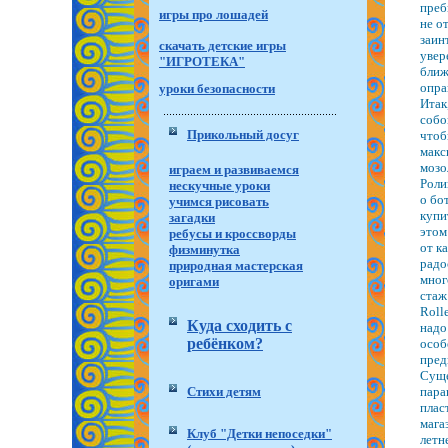
преб
игры про лошадей
не о
заин
скачать детские игры
увер
"ИГРОТЕКА"
ближ
опра
уроки безопасности
Итак
собо
Прикольный досуг
чтоб
макс
мозо
играем и развиваемся
Роли
нескучные уроки
о бо
учимся рисовать
купи
загадки
этом
ребусы и кроссворды
от к
физминутка
радо
природная мастерская
мног
оригами
стаж
Roll
Куда сходить с
надо
ребёнком?
особ
пред
Суще
Стихи детям
пара
плас
мага
Клуб "Детки непоседки"
летн