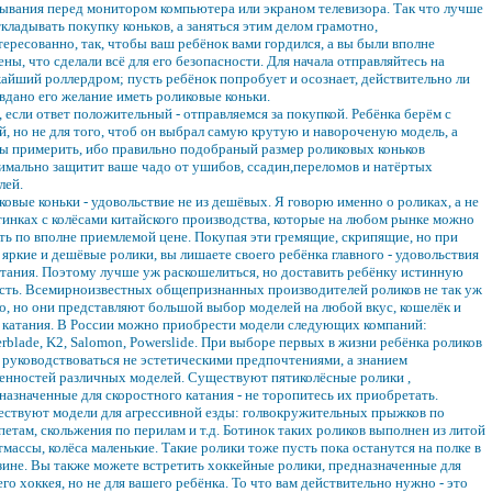
ывания перед монитором компьютера или экраном телевизора. Так что лучше
ткладывать покупку коньков, а заняться этим делом грамотно,
тересованно, так, чтобы ваш ребёнок вами гордился, а вы были вполне
ены, что сделали всё для его безопасности. Для начала отправляйтесь на
айший роллердром; пусть ребёнок попробует и осознает, действительно ли
вдано его желание иметь роликовые коньки.
, если ответ положительный - отправляемся за покупкой. Ребёнка берём с
й, но не для того, чтоб он выбрал самую крутую и навороченую модель, а
ы примерить, ибо правильно подобраный размер роликовых коньков
имально защитит ваше чадо от ушибов, ссадин,переломов и натёртых
лей.
ковые коньки - удовольствие не из дешёвых. Я говорю именно о роликах, а не
тинках с колёсами китайского производства, которые на любом рынке можно
ть по вполне приемлемой цене. Покупая эти гремящие, скрипящие, но при
 яркие и дешёвые ролики, вы лишаете своего ребёнка главного - удовольствия
атания. Поэтому лучше уж раскошелиться, но доставить ребёнку истинную
сть. Всемирноизвестных общепризнанных производителей роликов не так уж
о, но они представляют большой выбор моделей на любой вкус, кошелёк и
 катания. В России можно приобрести модели следующих компаний:
erblade, K2, Salomon, Powerslide. При выборе первых в жизни ребёнка роликов
 руководствоваться не эстетическими предпочтениями, а знанием
енностей различных моделей. Существуют пятиколёсные ролики ,
назначенные для скоростного катания - не торопитесь их приобретать.
ствуют модели для агрессивной езды: голвокружительных прыжков по
петам, скольжения по перилам и т.д. Ботинок таких роликов выполнен из литой
тмассы, колёса маленькие. Такие ролики тоже пусть пока останутся на полке в
зине. Вы также можете встретить хоккейные ролики, предназначенные для
его хоккея, но не для вашего ребёнка. То что вам действительно нужно - это