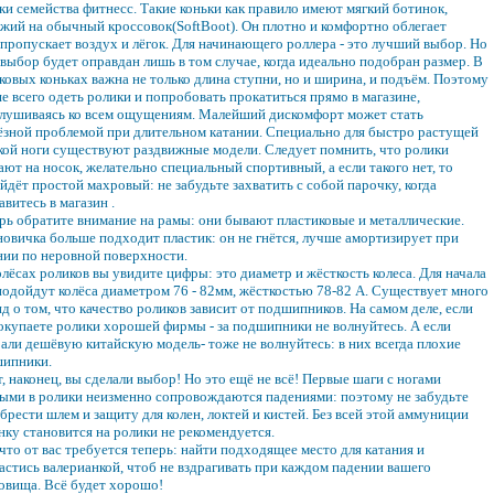
ки семейства фитнесс. Такие коньки как правило имеют мягкий ботинок,
жий на обычный кроссовок(SoftBoot). Он плотно и комфортно облегает
,пропускает воздух и лёгок. Для начинающего роллера - это лучший выбор. Но
 выбор будет оправдан лишь в том случае, когда идеально подобран размер. В
ковых коньках важна не только длина ступни, но и ширина, и подъём. Поэтому
е всего одеть ролики и попробовать прокатиться прямо в магазине,
лушиваясь ко всем ощущениям. Малейший дискомфорт может стать
ёзной проблемой при длительном катании. Специально для быстро растущей
кой ноги существуют раздвижные модели. Следует помнить, что ролики
ают на носок, желательно специальный спортивный, а если такого нет, то
йдёт простой махровый: не забудьте захватить с собой парочку, когда
авитесь в магазин .
рь обратите внимание на рамы: они бывают пластиковые и металлические.
новичка больше подходит пластик: он не гнётся, лучше амортизирует при
нии по неровной поверхности.
олёсах роликов вы увидите цифры: это диаметр и жёсткость колеса. Для начала
подойдут колёса диаметром 76 - 82мм, жёсткостью 78-82 А. Существует много
нд о том, что качество роликов зависит от подшипников. На самом деле, если
окупаете ролики хорошей фирмы - за подшипники не волнуйтесь. А если
али дешёвую китайскую модель- тоже не волнуйтесь: в них всегда плохие
ипники.
т, наконец, вы сделали выбор! Но это ещё не всё! Первые шаги с ногами
ыми в ролики неизменно сопровождаются падениями: поэтому не забудьте
брести шлем и защиту для колен, локтей и кистей. Без всей этой аммуниции
нку становится на ролики не рекомендуется.
 что от вас требуется теперь: найти подходящее место для катания и
апастись валерианкой, чтоб не вздрагивать при каждом падении вашего
овища. Всё будет хорошо!