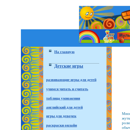
На главную
Детские игры
развивающие игры для детей
учимся читать и считать
таблица умножения
английский для детей
Мног
игры для девочек
жутк
роли
раскраски онлайн
обыч